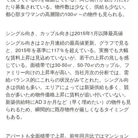
たり募集されている。物件数は少なく、供給も少ない。
都心部タワマンの高層階の100㎡～の物件も見られる。
シングル向き、カップル向きは2015年1月以降最高値
シングル向きは２か月連続の最高値更新。グラフで見る
と、2015年を基準に117％を超えている。実務でも大幅
な賃料上昇は見込めていないが、若干の上昇の兆しを感
じている。面積帯では30-50㎡、50-70㎡のカップル、フ
ァミリー向けの上昇率が高い。当社月次の分析では、需
給バランス的にこれらの状況がみてとれた。シングル向
きは供給も多い。エリアによっては新築供給も多く、競
合が多いため物件価格上昇に賃料が追い付いていない。
新築供給時にAD３か月など（早く埋めたい）の物件も見
られるため、瞬間的に既存物件が厳しくなるタイミング
もある。
アパートも全面積帯で上昇。前年同月比ではマンション