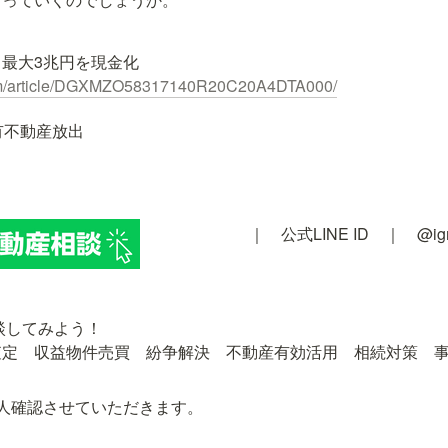
、最大3兆円を現金化
com/article/DGXMZO58317140R20C20A4DTA000/
有不動産放出
｜　公式LINE ID　｜　@i
談してみよう！　

査定　収益物件売買　紛争解決　不動産有効活用　相続対策　
人確認させていただきます。