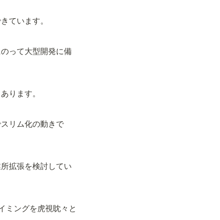
できています。
にのって大型開発に備
もあります。
でスリム化の動きで
業所拡張を検討してい
タイミングを虎視眈々と