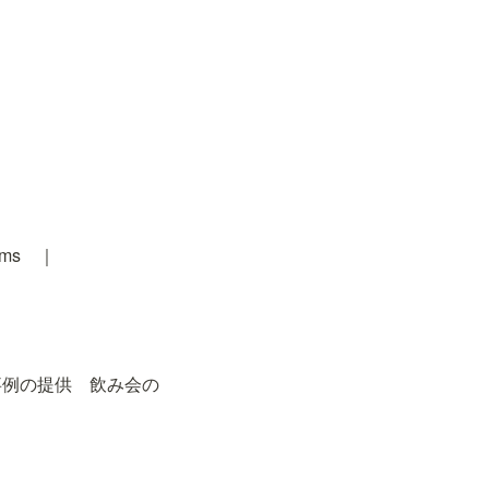
gms　｜
事例の提供　飲み会の