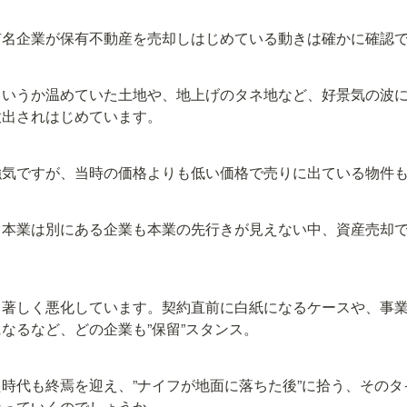
有名企業が保有不動産を売却しはじめている動きは確かに確認
というか温めていた土地や、地上げのタネ地など、好景気の波
放出されはじめています。
強気ですが、当時の価格よりも低い価格で売りに出ている物件
、本業は別にある企業も本業の先行きが見えない中、資産売却
も著しく悪化しています。契約直前に白紙になるケースや、事
なるなど、どの企業も”保留”スタンス。
時代も終焉を迎え、”ナイフが地面に落ちた後”に拾う、その
なっていくのでしょうか。