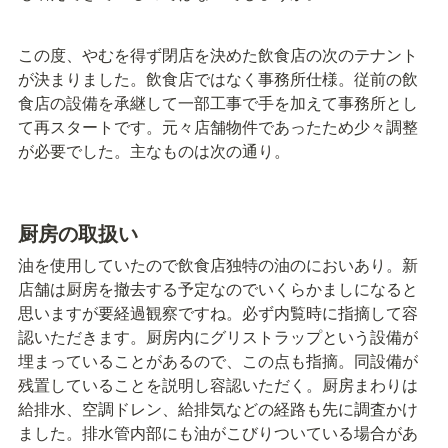
この度、やむを得ず閉店を決めた飲食店の次のテナント
が決まりました。飲食店ではなく事務所仕様。従前の飲
食店の設備を承継して一部工事で手を加えて事務所とし
て再スタートです。元々店舗物件であったため少々調整
が必要でした。主なものは次の通り。
厨房の取扱い
油を使用していたので飲食店独特の油のにおいあり。新
店舗は厨房を撤去する予定なのでいくらかましになると
思いますが要経過観察ですね。必ず内覧時に指摘して容
認いただきます。厨房内にグリストラップという設備が
埋まっていることがあるので、この点も指摘。同設備が
残置していることを説明し容認いただく。厨房まわりは
給排水、空調ドレン、給排気などの経路も先に調査かけ
ました。排水管内部にも油がこびりついている場合があ